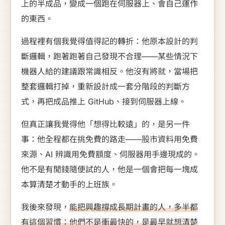
上的半成品，變成一個跑在伺服器上、會自己運作
的東西。
過程裡有個我覺得值得記的轉折：他原本設計的判
斷邏輯，跑著跑著自己發現不合理——某些情況下
機器人給的建議跟常識相反。他沒有將就，當場把
整套邏輯打掉，重新設計成一套分階段的判斷方
式，再把成品推上 GitHub、接到伺服器上線。
但真正讓我覺得他「想得比較遠」的，是另一件
事：他全程都在挑免費的路走——股市資料用免費
來源、AI 辨識用免費額度、伺服器用手邊現成的。
他不是有閒錢隨便試的人，他是一個會把每一塊成
本算清楚才動手的上班族。
我後來發現，
能把興趣撐成長期計畫的人，多半都
有這個習慣：他們不是衝最快的，是最早就想清楚