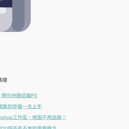
基礎
？帶你快速認識PS
 ?開啟到存檔一次上手
oshop工作區，修圖不再迷路！
你10個不能不會的圖層概念