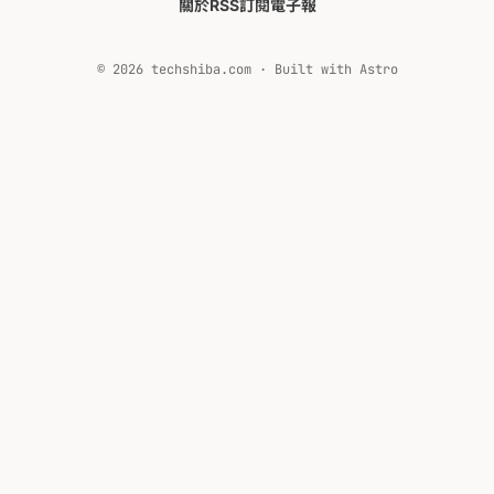
關於
RSS
訂閱電子報
© 2026 techshiba.com · Built with Astro