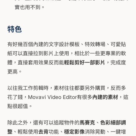
實也用不到。
特色
有好幾百個內建的文字設計模板、特效轉場、可愛貼
紙可以直接拉到影片上使用，相比於一些更專業的軟
體，直接套用效果反而能
輕鬆剪好一部影片
，完成度
更高。
以往我工作剪輯時，素材往往都要另外購買，反而多
花了錢，Movavi Video Editor有很多
內建的素材
，這
點很超值。
除此之外，還有可以追蹤物件的
馬賽克
、
色彩細部調
整
、輕鬆使用
去背
功能、
穩定影像
消除晃動、一鍵增