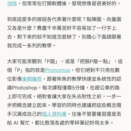
消除
，但常常在打開軟體後，發現想像是很美好的。
到底這麼多的按鈕各代表著什麼呢？點陣圖、向量圖
又各是什麼？費盡千辛萬苦好不容易加了一行字上
去，剩下來的就不知道怎麼辦了，別擔心下面請跟著
我完成一系列的教學。
大家可能常聽到「P圖」，或是「把臉P瘦一點」，這
個「P」指的就是
Photoshop
，但它絕對不只用在數
位影像
後期編修
，跟著柴魚的教學快速並系統性的認
識Photoshop，每次課程僅需5分鐘，在趕公車的路
上即可完成，絕對會讓大家在失去耐性之前，一步一
步把概念建立起來。學習的同時也建議把這些概念隨
手沉澱成自己的
個人資料庫
，往後不管要複習還是丟
給 AI 幫忙，都比散落各處的零碎筆記好用太多。