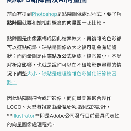
前面有提到
Photoshop
是點陣圖像處理程式，要了解
點陣圖
就要和她相對概念的
向量圖
一起比較。
點陣圖是由
像素
構成因此檔案較大，再複雜的色彩都
可以逐點紀錄，缺點是圖像放大之後可能會有鋸齒
狀；而向量圖是由
錨點及公式
組成，檔案較小，不受
解析度影響，也就是說你可以在不破壞影像畫質的情
況下調整
大
小，缺點是處理複雜色彩變化細節較困
難。
因此點陣圖適合處理影像，而向量圖較適合製作
LOGO、大型海報或由線條及色塊組成的設計，
**
Illustrator
**即是Adobe公司發行目前最具代表性
的向量圖像處理程式。